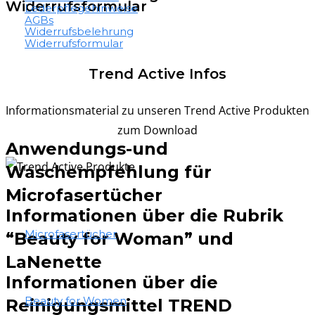
Widerrufsformular
Lederpflegehinweise
AGBs
Widerrufsbelehrung
Widerrufsformular
Trend Active Infos
Informationsmaterial zu unseren Trend Active Produkten
zum Download
Anwendungs-und
Waschempfehlung für
Microfasertücher
Informationen über die Rubrik
Microfasertücher
“Beauty for Woman” und
LaNenette
Informationen über die
Beauty for Women
Reinigungsmittel TREND