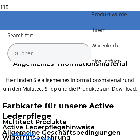
Informationsmaterial
Produkt
wurde
Ihrem
Start
Search for:
Warenkorb
Informationsmaterial
hinzugefügt.
Allgemeines Informationsmaterial
Hier finden Sie allgemeines Informationsmaterial rund
um den Multitect Shop und die Produkte zum Download.
Farbkarte für unsere Active
Lederpflege
Multitect Produkte
Active Lederpflegehinweise
Allgemeine Geschäftsbedingungen
Farbkarte
Widerrufsbelehrung
Produktübersicht