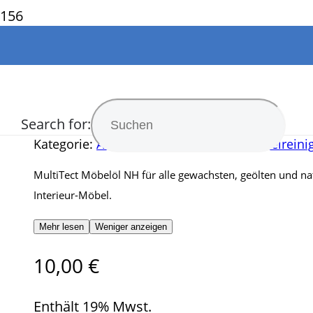
MultiTect Möbelöl
Search for:
Kategorie:
Alltagshelfer
,
Holzpflege
,
Möbelreini
MultiTect Möbelöl NH für alle gewachsten, geölten und n
Interieur-Möbel.
Mehr lesen
Weniger anzeigen
10,00
€
Enthält 19% Mwst.