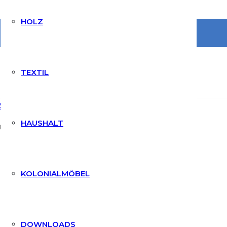
HOLZ
TEXTIL
 NH
gung & Pflege
HAUSHALT
aturbelassenen Garten- und
KOLONIALMÖBEL
DOWNLOADS